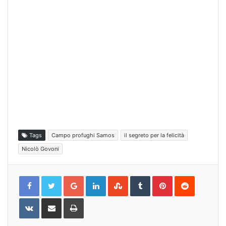
Tags
Campo profughi Samos
il segreto per la felicità
Nicolò Govoni
Google+
LinkedIn
StumbleUpon
Tumblr
Pinterest
Reddit
VKontakte
Share
Print
via
Email