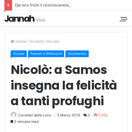
Dai loro frutti li riconoscerete
Home
/
Società
/
Giovani
Giovani
Pensieri e Riflessioni
Volontariato
Nicolò: a Samos
insegna la felicità
a tanti profughi
Cavalieri della Luce
5 Marzo 2019
0
2.063
3 minutes read