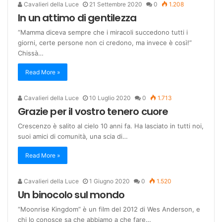
Cavalieri della Luce
21 Settembre 2020
0
1.208
In un attimo di gentilezza
“Mamma diceva sempre che i miracoli succedono tutti i
giorni, certe persone non ci credono, ma invece è così!”
Chissà…
Read More »
Cavalieri della Luce
10 Luglio 2020
0
1.713
Grazie per il vostro tenero cuore
Crescenzo è salito al cielo 10 anni fa. Ha lasciato in tutti noi,
suoi amici di comunità, una scia di…
Read More »
Cavalieri della Luce
1 Giugno 2020
0
1.520
Un binocolo sul mondo
“Moonrise Kingdom” è un film del 2012 di Wes Anderson, e
chi lo conosce sa che abbiamo a che fare…