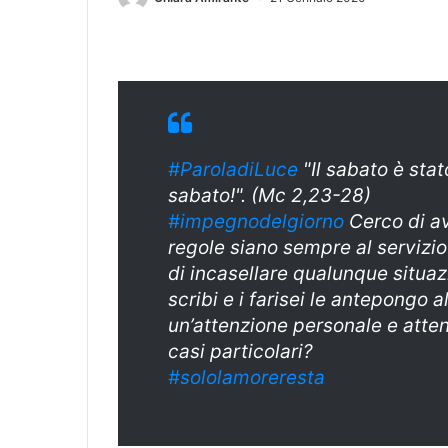
#ParoladiLuce
"Il sabato è stat
sabato!". (Mc 2,23-28)
#impegnodelgiorno
Cerco di av
regole siano sempre al servizi
di incasellare qualunque situaz
scribi e i farisei le antepongo 
un’attenzione personale e atte
casi particolari?
#sololamoreresta