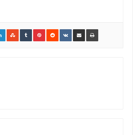
gle+
LinkedIn
StumbleUpon
Tumblr
Pinterest
Reddit
VKontakte
Share
Print
via
Email