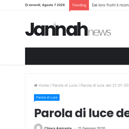
Dai loro frutti li ric
venerdì, Agosto 7 2026
Trending
Home
/
Parola di Luce
/
Parola di luce del 21-01-2
Parola di Luce
Parola di luce d
Chiara Amirante
21 Gennaio 2020