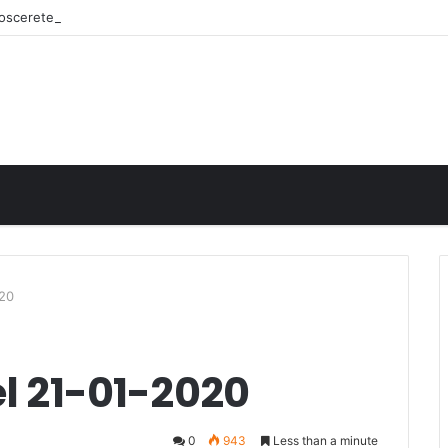
onoscerete
020
el 21-01-2020
0
943
Less than a minute