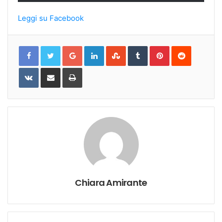
Leggi su Facebook
Google+
LinkedIn
StumbleUpon
Tumblr
Pinterest
Reddit
VKontakte
Share
Print
via
Email
Chiara Amirante