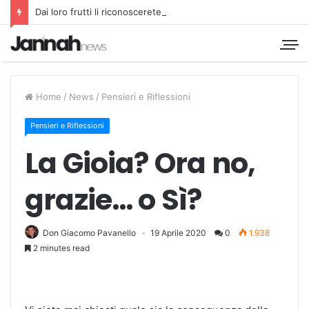
Dai loro frutti li riconoscerete
Home
/
News
/
Pensieri e Riflessioni
Pensieri e Riflessioni
La Gioia? Ora no,
grazie… o Sì?
Don Giacomo Pavanello
19 Aprile 2020
0
1.938
2 minutes read