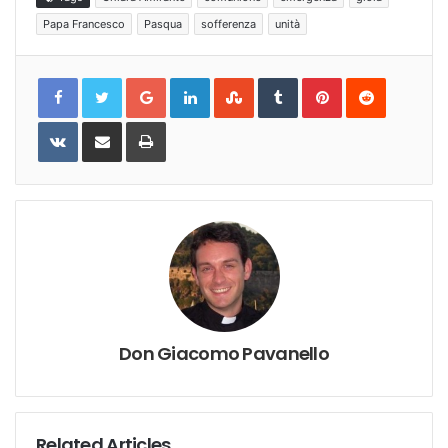
Papa Francesco
Pasqua
sofferenza
unità
Google+
LinkedIn
StumbleUpon
Tumblr
Pinterest
Reddit
VKontakte
Share
Print
via
Email
Don Giacomo Pavanello
Related Articles