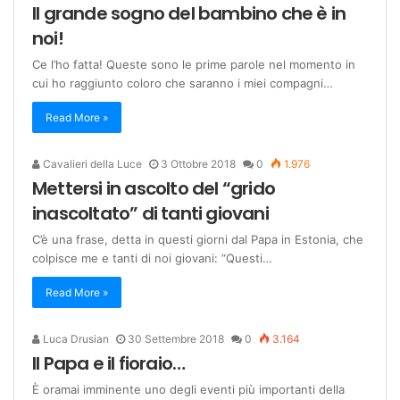
Il grande sogno del bambino che è in
noi!
Ce l’ho fatta! Queste sono le prime parole nel momento in
cui ho raggiunto coloro che saranno i miei compagni…
Read More »
Cavalieri della Luce
3 Ottobre 2018
0
1.976
Mettersi in ascolto del “grido
inascoltato” di tanti giovani
C’è una frase, detta in questi giorni dal Papa in Estonia, che
colpisce me e tanti di noi giovani: “Questi…
Read More »
Luca Drusian
30 Settembre 2018
0
3.164
Il Papa e il fioraio…
È oramai imminente uno degli eventi più importanti della