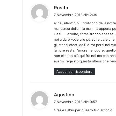
h
Rosita
a
7 Novembre 2012 alle 2:39
d
e’ nel silenzio più profondo della nott
e
mancanza della mia mamma appena persa
t
Gesù…..a volte, forse troppo spesso, 
t
noi a dare voce alle persone care che 
o
gli stessi creati da Dio ma persi nel v
:
l’amore resta, l’amore nel cuore, quel
non ci sono più qui fra noi ma che hanno
avermi regalato questa riflessione bene
Accedi per rispondere
h
Agostino
a
7 Novembre 2012 alle 9:57
d
Grazie Fabio per questo tuo articolo!
e