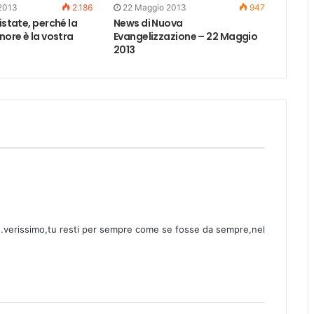
2013
2.186
22 Maggio 2013
947
ristate, perché la
News di Nuova
gnore è la vostra
Evangelizzazione – 22 Maggio
2013
..verissimo,tu resti per sempre come se fosse da sempre,nel