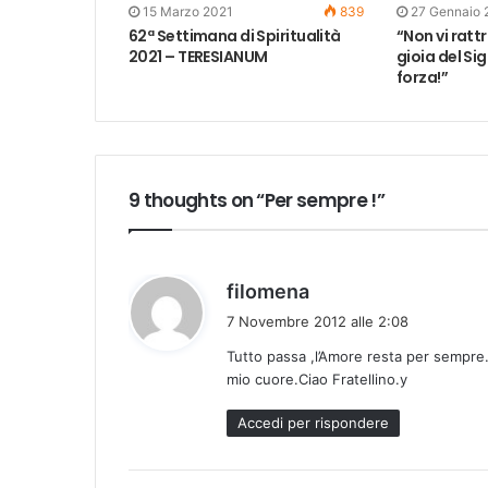
15 Marzo 2021
839
27 Gennaio 
62ª Settimana di Spiritualità
“Non vi ratt
2021 – TERESIANUM
gioia del Si
forza!”
9 thoughts on “Per sempre !”
h
filomena
a
7 Novembre 2012 alle 2:08
d
Tutto passa ,l’Amore resta per sempre
e
mio cuore.Ciao Fratellino.y
t
t
Accedi per rispondere
o
: