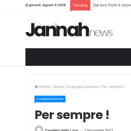
Dai loro frutti li ric
giovedì, Agosto 6 2026
Trending
Home
/
News
/
Evangelizzazione
/
Per sempre !
Evangelizzazione
Per sempre !
Cavalieri della Luce
7 Novembre 2012