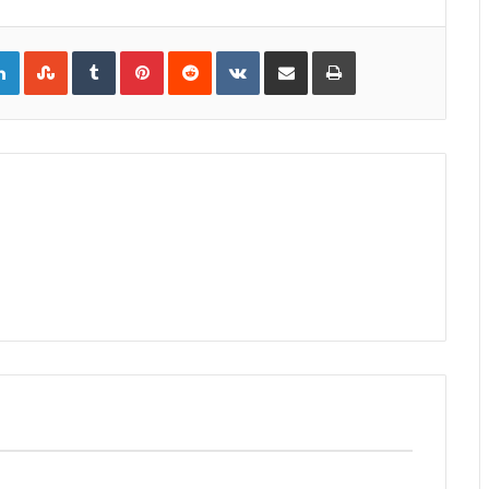
gle+
LinkedIn
StumbleUpon
Tumblr
Pinterest
Reddit
VKontakte
Share
Print
via
Email