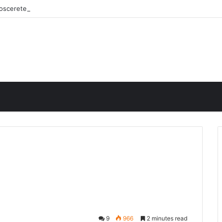
onoscerete
9
966
2 minutes read