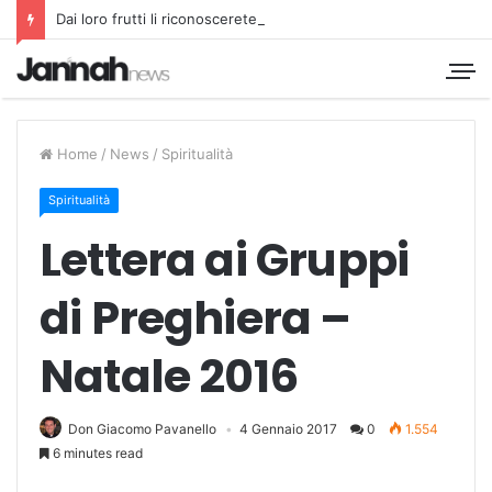
Dai loro frutti li riconoscerete
Home
/
News
/
Spiritualità
Spiritualità
Lettera ai Gruppi
di Preghiera –
Natale 2016
Don Giacomo Pavanello
4 Gennaio 2017
0
1.554
6 minutes read