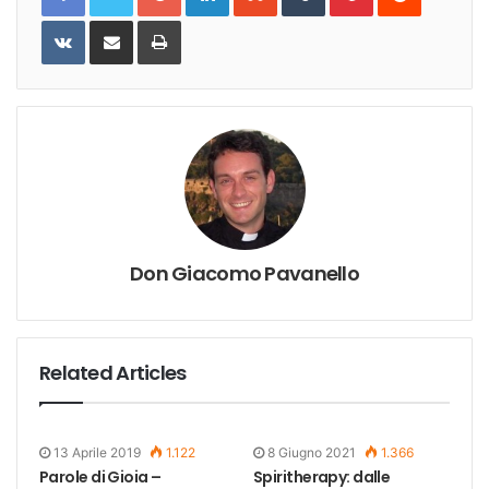
VKontakte
Share
Print
via
Email
Don Giacomo Pavanello
Related Articles
13 Aprile 2019
1.122
8 Giugno 2021
1.366
Parole di Gioia –
Spiritherapy: dalle