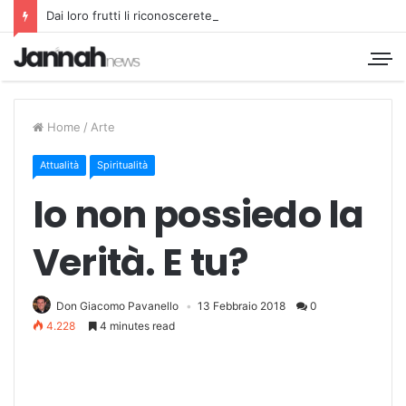
Dai loro frutti li riconoscerete
Home
/
Arte
Attualità
Spiritualità
Io non possiedo la
Verità. E tu?
Don Giacomo Pavanello
13 Febbraio 2018
0
4.228
4 minutes read