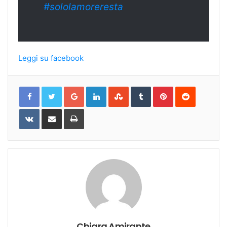
#sololamoreresta
Leggi su facebook
Google+
LinkedIn
StumbleUpon
Tumblr
Pinterest
Reddit
VKontakte
Share
Print
via
Email
Chiara Amirante