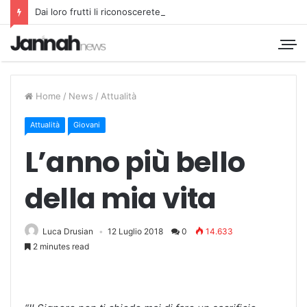
Dai loro frutti li riconoscerete
Home
/
News
/
Attualità
Attualità
Giovani
L’anno più bello
della mia vita
Luca Drusian
12 Luglio 2018
0
14.633
2 minutes read