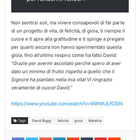
Non sentirsi soli, ma vivere consapevoli di far parte
di un progetto di vita, di felicità, di gioia, ti riempie il
cuore e ti apre alla gratitudine e ti spinge a pregare
per quanti ancora non hanno sperimentato questa
gioia, fino all’ultimo respiro come ha fatto David:
“Grazie per avermi ascoltato perché spero di aver
dato un minimo di frutto rispetto a quello che il
Signore ha piantato nella mia vita! Vi ringrazio
veramente di cuore! David.”
https://www.youtube.com/watch?v=WWWtJLfCSEk
Tags
David Buggi
felicità
gioia
Malattia
Google+
LinkedIn
StumbleUpon
Tumblr
Pinterest
Reddit