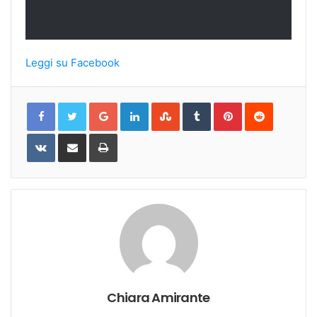
Leggi su Facebook
Google+
LinkedIn
StumbleUpon
Tumblr
Pinterest
Reddit
VKontakte
Share
Print
via
Email
Chiara Amirante