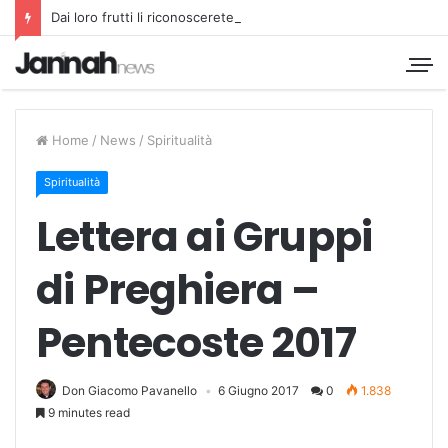
Dai loro frutti li riconoscerete
Home
/
News
/
Spiritualità
Spiritualità
Lettera ai Gruppi
di Preghiera –
Pentecoste 2017
Don Giacomo Pavanello
6 Giugno 2017
0
1.838
9 minutes read