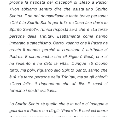
propria la risposta dei discepoli di Efeso a Paolo:
«Non abbiamo sentito dire che esista uno Spirito
Santo». E se noi domandiamo a tante brave persone:
«Chi è lo Spirito Santo per te?» e «Cosa fa e dov’è lo
Spirito Santo?»,
l’unica risposta sarà che è «La terza
persona della Trinità». Esattamente come hanno
imparato a catechismo. Certo, «sanno che il Padre ha
creato il mondo, perché la creazione è attribuita al
Padre». E sanno anche che «il Figlio è Gesù, che ci
ha redento e ha dato la vita». Dunque «ti dicono
tutto, ma poi», riguardo allo Spirito Santo, sanno che
è sì «la terza persona della Trinità», ma se gli chiedi:
«Cosa fa?», ti rispondono che «è lì!». E «così si
fermano i nostri cristiani».
Lo Spirito Santo «è quello che è in noi e ci insegna a
guardare il Padre e a dirgli: “Padre”». E così «ci libera