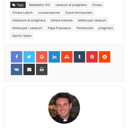
Tags
Benedetto XVI
cenacoli di preghiera
Chiara
Chiara Lubich
consacrazione
Cuore Immacolato
intenzioni di preghiera
lettera mensile
lettera per cenacoli
lettera per i cenacoli
Papa Francesco
Pentecoste
preghiera
Spirito Santo
Google+
LinkedIn
StumbleUpon
Tumblr
Pinterest
Reddit
VKontakte
Share
Print
via
Email