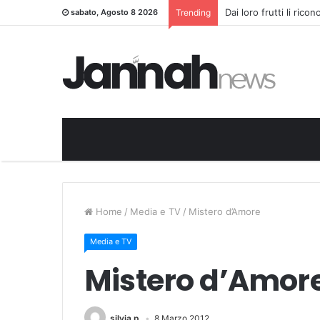
Dai loro frutti li rico
sabato, Agosto 8 2026
Trending
Home
/
Media e TV
/
Mistero d’Amore
Media e TV
Mistero d’Amor
silvia.p
8 Marzo 2012