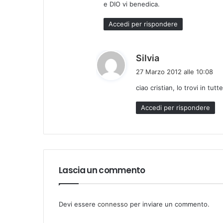
e DIO vi benedica.
t
t
Accedi per rispondere
o
:
h
Silvia
a
27 Marzo 2012 alle 10:08
d
ciao cristian, lo trovi in tut
e
t
Accedi per rispondere
t
o
:
Lascia un commento
Devi essere
connesso
per inviare un commento.