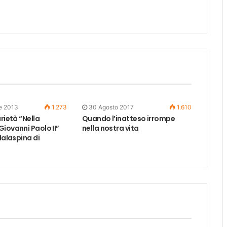
e 2013
1.273
30 Agosto 2017
1.610
arietà “Nella
Quando l’inatteso irrompe
iovanni Paolo II”
nella nostra vita
 Malaspina di