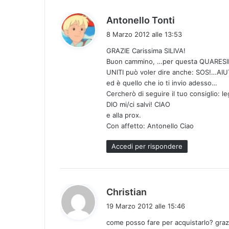
h
Antonello Tonti
a
8 Marzo 2012 alle 13:53
d
GRAZIE Carissima SILIVA!
e
Buon cammino, …per questa QUARESI
t
UNITI può voler dire anche: SOS!…AI
t
ed è quello che io ti invio adesso…
o
Cercherò di seguire il tuo consiglio: 
:
DIO mi/ci salvi! CIAO
e alla prox.
Con affetto: Antonello Ciao
Accedi per rispondere
h
Christian
a
19 Marzo 2012 alle 15:46
d
come posso fare per acquistarlo? graz
e