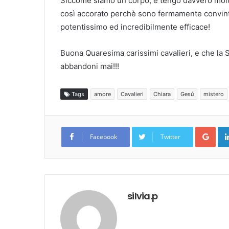
Siccome siamo un corpo, e tengo davvero molto
così accorato perchè sono fermamente convinta
potentissimo ed incredibilmente efficace!
Buona Quaresima carissimi cavalieri, e che la 
abbandoni mai!!!
Tags
amore
Cavalieri
Chiara
Gesú
mistero
Goo
Facebook
Twitter
silvia.p