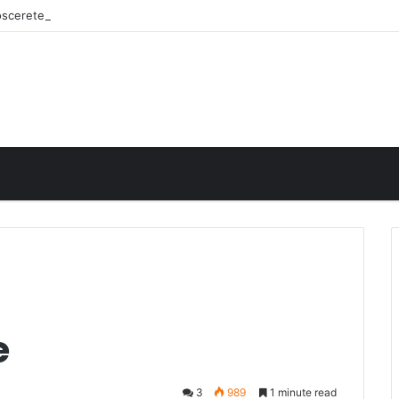
noscerete
e
3
989
1 minute read