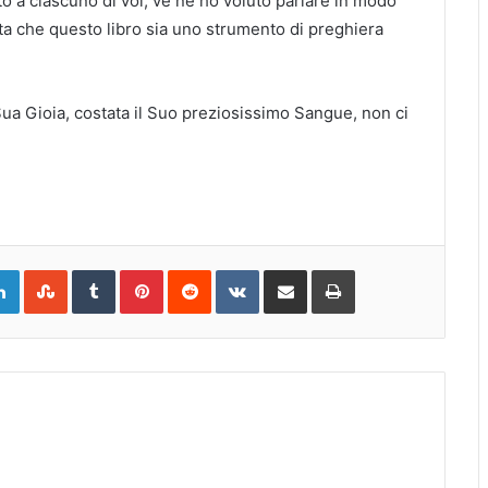
 a ciascuno di voi, ve ne ho voluto parlare in modo
 che questo libro sia uno strumento di preghiera
Sua Gioia, costata il Suo preziosissimo Sangue, non ci
gle+
LinkedIn
StumbleUpon
Tumblr
Pinterest
Reddit
VKontakte
Share
Print
via
Email